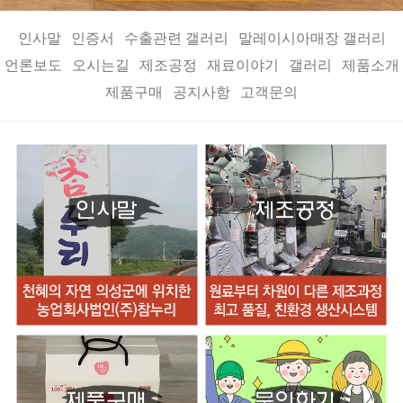
인사말
인증서
수출관련 갤러리
말레이시아매장 갤러리
언론보도
오시는길
제조공정
재료이야기
갤러리
제품소개
제품구매
공지사항
고객문의