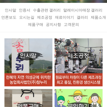
인사말
인증서
수출관련 갤러리
말레이시아매장 갤러리
언론보도
오시는길
제조공정
재료이야기
갤러리
제품소개
제품구매
공지사항
고객문의